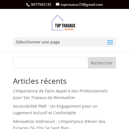
0677562135
toptravaux73@gmail.com
Avis google
Sélectionner une page
Rechercher
Articles récents
L’Importance de Faire Appel à des Professionnels
pour Ses Travaux de Rénovation
Accessibilité PMR : Un Engagement pour un
Logement Inclusif et Confortable
Rénovation Intérieure : L’Importance d’Avoir des
Espaces Où l’On Se Sent Bien