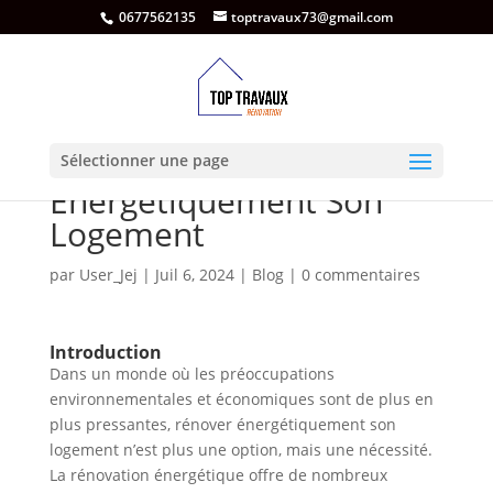
0677562135
toptravaux73@gmail.com
L’Importance de Rénover
Sélectionner une page
Énergétiquement Son
Logement
par
User_Jej
|
Juil 6, 2024
|
Blog
|
0 commentaires
Introduction
Dans un monde où les préoccupations
environnementales et économiques sont de plus en
plus pressantes, rénover énergétiquement son
logement n’est plus une option, mais une nécessité.
La rénovation énergétique offre de nombreux