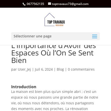
0677562135
toptravaux73@gmail.com
Rénovation Intérieure :
Sélectionner une page
L’Importance d’Avoir des
Espaces Où l’On Se Sent
Bien
par
User_Jej
|
Juil 6, 2024
|
Blog
|
0 commentaires
Introduction
La maison est bien plus qu’un simple abri ; c’est un
espace où nous passons une grande partie de notre
vie, où nous nous détendons, où nous partageons
des moments avec nos proches. La rénovation