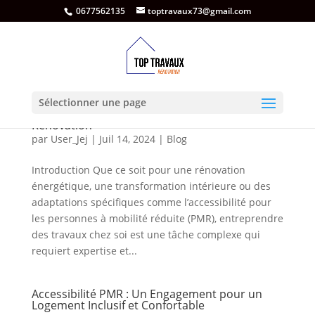
0677562135
toptravaux73@gmail.com
L’Importance de Faire Appel à des
Sélectionner une page
Professionnels pour Ses Travaux de
Rénovation
par
User_Jej
|
Juil 14, 2024
|
Blog
Introduction Que ce soit pour une rénovation
énergétique, une transformation intérieure ou des
adaptations spécifiques comme l’accessibilité pour
les personnes à mobilité réduite (PMR), entreprendre
des travaux chez soi est une tâche complexe qui
requiert expertise et...
Accessibilité PMR : Un Engagement pour un
Logement Inclusif et Confortable